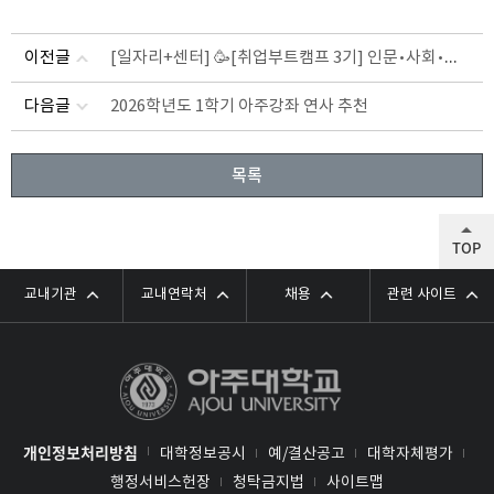
[일자리+센터] 🥳[취업부트캠프 3기] 인문•사회•경영대생을 위한 One&Only 취업집중반 모집합니다!
이전글
다음글
2026학년도 1학기 아주강좌 연사 추천
목록
TOP
교내기관
교내연락처
채용
관련 사이트
개인정보처리방침
대학정보공시
예/결산공고
대학자체평가
행정서비스헌장
청탁금지법
사이트맵