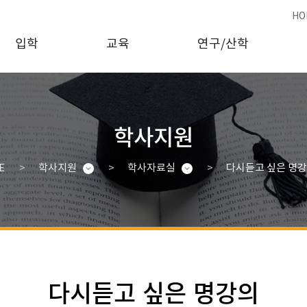
HO
입학
교육
연구/산학
학사지원
E
학사지원
학사자료실
다시듣고 싶은 명
다시듣고 싶은 명강의