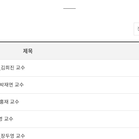
제목
_김희진 교수
_박재연 교수
이홍재 교수
영 교수
_장두영 교수