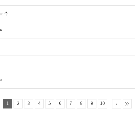
 교수
수
수
1
2
3
4
5
6
7
8
9
10