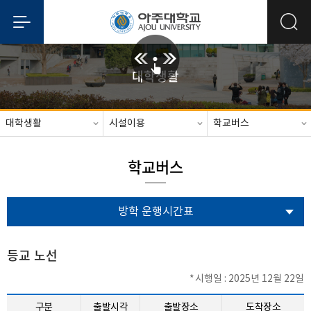
대학생활
대학생활
시설이용
학교버스
학교버스
방학 운행시간표
등교 노선
시행일 : 2025년 12월 22일
구분
출발시각
출발장소
도착장소