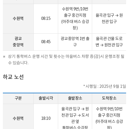
수원역 9번/10번
출구 중간지점
율곡관 입구 → 원
수원역
08:15
(아주대 버스 승강
천관 입구
장)
광교
광교중앙역 1번 출
율곡관 건물 도로
08:45
중앙역
구
변 → 원천관 입구
상기 통학버스 운행 시간 및 횟수는 마을버스 차량 증(감)시 운행조정 될
수 있습니다.
하교 노선
시행일 : 2025년 9월 1일
구분
출발시각
출발장소
도착장소
율곡관 입구 → 원
수원역 9번/10번
천관 입구 → 도서
출구 중간지점
수원역
18:10
관 옆
(아주대 버스 승강
통학버스 승강장
장)