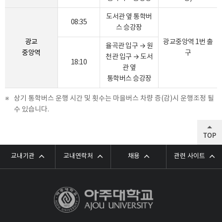
도서관 옆 통학버
08:35
스 승강장
광교
광교중앙역 1번 출
율곡관 입구 → 원
중앙역
구
천관 입구 → 도서
18:10
관 옆
통학버스 승강장
상기 통학버스 운행 시간 및 횟수는 마을버스 차량 증(감)시 운행조정 될
수 있습니다.
TOP
교내기관
교내연락처
채용
관련 사이트