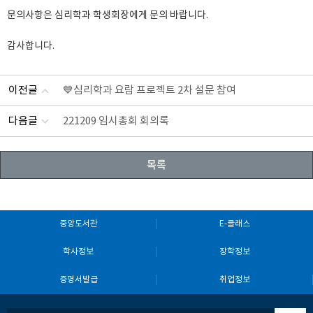
문의사항은 심리학과 학생회장에게 문의 바랍니다.

감사합니다.
이전글
💙심리학과 요람 프로젝트 2차 설문 참여
다음글
221209 임시총회 회의록
목록
중앙도서관
E-클래스
학사정보
장학정보
증명서발급
취업정보