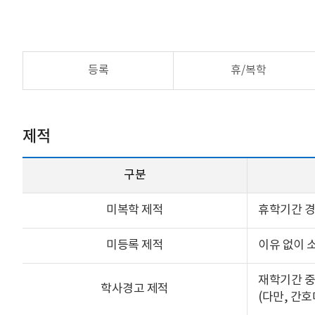
등록
휴/복학
제적
구분
미복학 제적
휴학기간 경
미등록 제적
이유 없이 
재학기간 중
학사경고 제적
(다만, 간