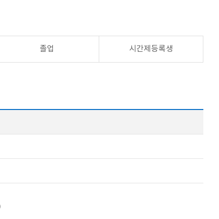
졸업
시간제등록생
)