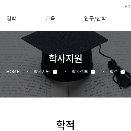
HO
입학
교육
연구/산학
학사지원
HOME
학사지원
학사정보
학적
학적