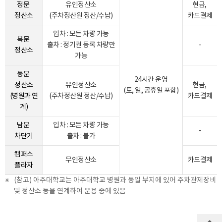
정문
유인정산소
현금,
정산소
(주차정산원 정산/수납)
카드결제
입차 : 모든 차량 가능
북문
출차 : 정기권 등록 차량만
-
정산소
가능
동문
24시간 운영
정산소
유인정산소
현금,
(토, 일, 공휴일 포함)
(병원과 연
(주차정산원 정산/수납)
카드결제
계)
남문
입차 : 모든 차량 가능
-
차단기
출차 : 불가
캠퍼스
무인정산소
카드결제
플라자
(참고) 아주대학교는 아주대학교 병원과 동일 부지에 있어 주차관제장비
및 정산소 등을 연계하여 운용 중에 있음