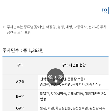
주차면수는 종류별(장애인, 확장형, 경형, 대형, 교통약자, 전기차) 주차
공간을 모두 포함
주차면수 : 총 1,362면
구역
구역 내 건물 현황
산학협력원, 학군단(운동장 포함),
A구역
광교관, 화홍관, 용지관, 국제학사, 기숙사식당
팔달관, 토목실험동, 종합설계동, 대형지반연구실
B구역
험동
C구역
동관, 서관, 화공실험동, 원천정보관, 원천관 북측