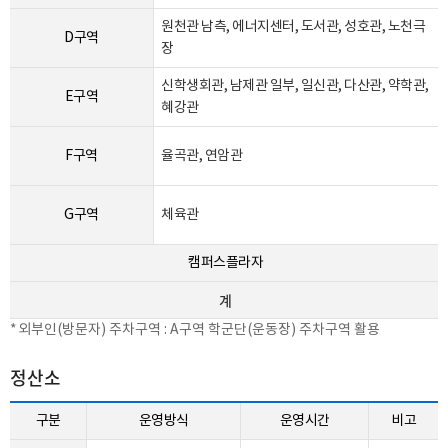
원천관 남측, 에너지센터, 도서관, 성호관, 노천극
D구역
장
신학생회관, 남제관 일부, 일신관, 다산관, 약학관,
E구역
혜강관
F구역
율곡관, 연암관
G구역
체육관
캠퍼스플라자
계
외부인(방문자) 주차구역 : A구역 학군단(운동장) 주차구역 활용
정산소
구분
운영방식
운영시간
비고